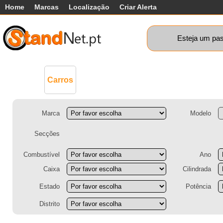
Home
Marcas
Localização
Criar Alerta
Esteja um pas
Comerciais
Máquinas+
Motos
Ca
Carros
Marca
Modelo
Secções
Combustível
Ano
Caixa
Cilindrada
Estado
Potência
Distrito