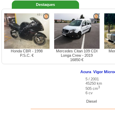
Destaques
Honda CBR - 1998
Mercedes Citan 109 CDI
Mer
P.S.C. €
Longa Crew - 2019
16850 €
Acura
Vigor
Micro
5 / 2001
45250 km
3
505 cm
6 cv
Diesel