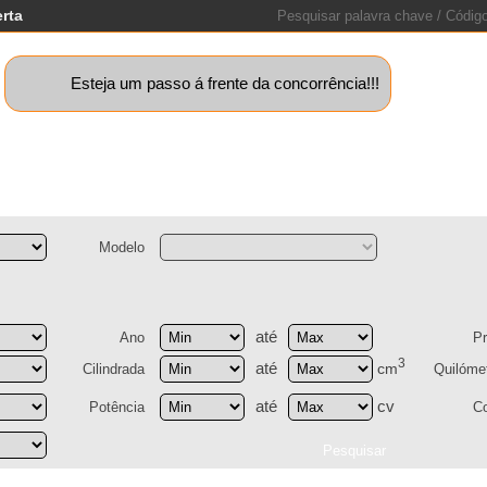
erta
Esteja um passo á frente da concorrência!!!
quinas+
Motos
Caravanas
Barcos
Lotes
Peças
St
Modelo
até
Ano
P
3
até
cm
Cilindrada
Quilóme
até
cv
Potência
C