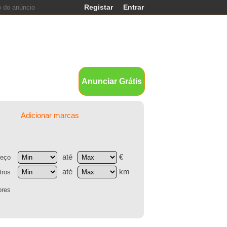
Registar
Entrar
ands
Anunciar Grátis
Adicionar marcas
até
€
reço
até
km
tros
ores