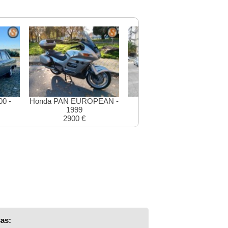
0 -
Honda PAN EUROPEAN -
Mini Cooper - 1987
1999
11990 €
2900 €
as: