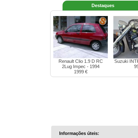
Destaques
Renault Clio 1.9 D RC
Suzuki IN
2Lug Impec - 1994
9
1999 €
Informações úteis: