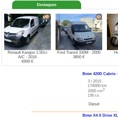
Destaques
Renault Kangoo 1.5Dci
Ford Transit 330M - 2000
H
A/C - 2016
3850 €
6900 €
Bmw
420D
Cabrio
-
3 / 2015
178000 km
3
2000 cm
190 cv
Diesel
Bmw
X4
X Drive X