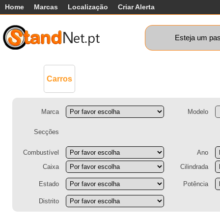
Home
Marcas
Localização
Criar Alerta
Esteja um pas
Comerciais
Máquinas+
Motos
Ca
Carros
Marca
Modelo
Secções
Combustível
Ano
Caixa
Cilindrada
Estado
Potência
Distrito