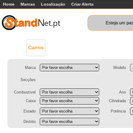
Home
Marcas
Localização
Criar Alerta
Esteja um pas
Comerciais
Máquinas+
Motos
Ca
Carros
Marca
Modelo
Secções
Combustível
Ano
Caixa
Cilindrada
Estado
Potência
Distrito