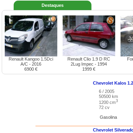
Destaques
Renault Kangoo 1.5Dci
Renault Clio 1.9 D RC
Fo
A/C - 2016
2Lug Impec - 1994
6900 €
1999 €
Chevrolet
Kalos
1.
6 / 2005
50500 km
3
1200 cm
72 cv
Gasolina
Chevrolet
Silverad