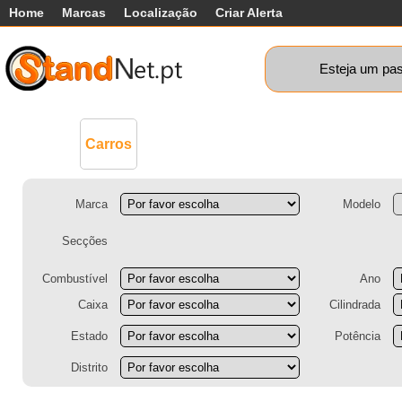
Home
Marcas
Localização
Criar Alerta
Esteja um pas
Comerciais
Máquinas+
Motos
Ca
Carros
Marca
Modelo
Secções
Combustível
Ano
Caixa
Cilindrada
Estado
Potência
Distrito