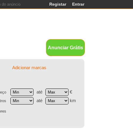
Registar
Entrar
ands
Anunciar Grátis
Adicionar marcas
até
€
reço
até
km
tros
ores