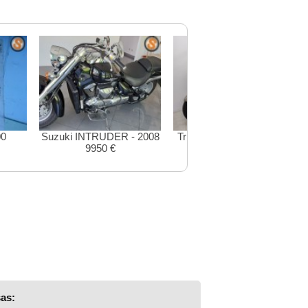
00
Suzuki INTRUDER - 2008
Triumph TROPHY - 1999
9950 €
P.S.C. €
as: