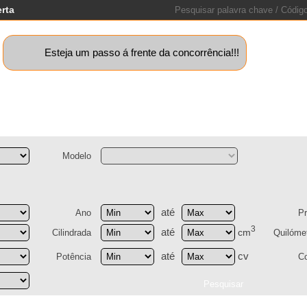
erta
Esteja um passo á frente da concorrência!!!
quinas+
Motos
Caravanas
Barcos
Lotes
Peças
St
Modelo
até
Ano
P
3
até
cm
Cilindrada
Quilóme
até
cv
Potência
C