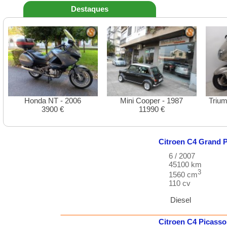
Destaques
Honda NT - 2006
Mini Cooper - 1987
Triu
3900 €
11990 €
Citroen
C4 Grand P
6 / 2007
45100 km
3
1560 cm
110 cv
Diesel
Citroen
C4 Picasso