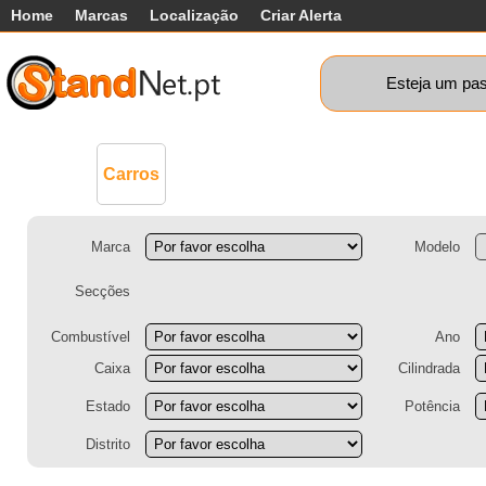
Home
Marcas
Localização
Criar Alerta
Esteja um pas
Comerciais
Máquinas+
Motos
Ca
Carros
Marca
Modelo
Secções
Combustível
Ano
Caixa
Cilindrada
Estado
Potência
Distrito