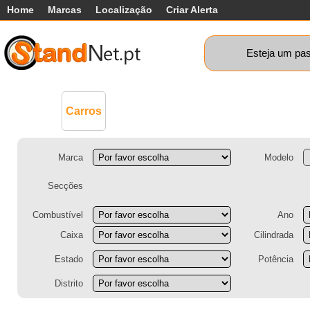
Home
Marcas
Localização
Criar Alerta
Esteja um pas
Comerciais
Máquinas+
Motos
Ca
Carros
Marca
Modelo
Secções
Combustível
Ano
Caixa
Cilindrada
Estado
Potência
Distrito