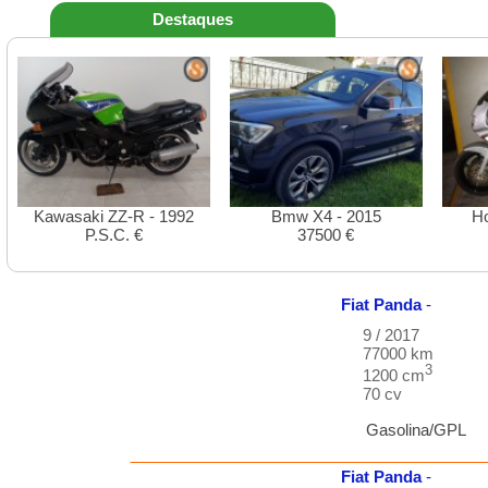
Destaques
Kawasaki ZZ-R - 1992
Bmw X4 - 2015
H
P.S.C. €
37500 €
Fiat
Panda
-
9 / 2017
77000 km
3
1200 cm
70 cv
Gasolina/GPL
Fiat
Panda
-