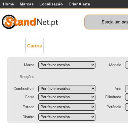
Home
Marcas
Localização
Criar Alerta
Esteja um pas
Comerciais
Máquinas+
Motos
Ca
Carros
Marca
Modelo
Secções
Combustível
Ano
Caixa
Cilindrada
Estado
Potência
Distrito