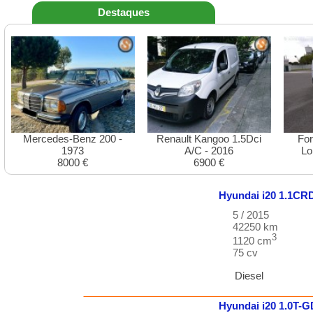
Destaques
Mercedes-Benz 200 -
Renault Kangoo 1.5Dci
For
1973
A/C - 2016
Lo
8000 €
6900 €
Hyundai
i20
1.1CR
5 / 2015
42250 km
3
1120 cm
75 cv
Diesel
Hyundai
i20
1.0T-G