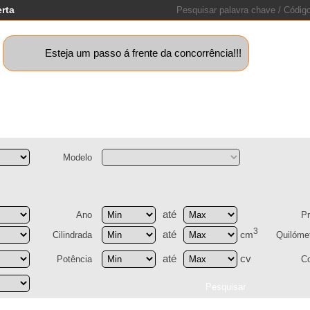
erta
Esteja um passo á frente da concorrência!!!
quinas+
Motos
Caravanas
Barcos
Lotes
Peças
St
Modelo
até
Ano
P
3
até
cm
Cilindrada
Quilóme
até
cv
Potência
C