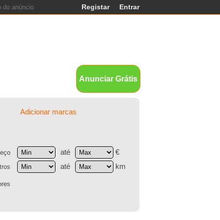
Registar
Entrar
ands
Anunciar Grátis
Adicionar marcas
até
€
reço
até
km
tros
ores