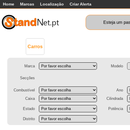
Home
Marcas
Localização
Criar Alerta
Esteja um pas
Comerciais
Máquinas+
Motos
Ca
Carros
Marca
Modelo
Secções
Combustível
Ano
Caixa
Cilindrada
Estado
Potência
Distrito