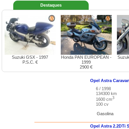
Destaques
Suzuki GSX - 1997
Honda PAN EUROPEAN -
Suzuk
P.S.C. €
1999
2900 €
Opel
Astra Carava
6 / 1998
134300 km
3
1600 cm
100 cv
Gasolina
Opel
Astra
2.2DTi 