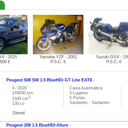
4 - 2015
Yamaha YZF - 2001
Suzuki GSX - 19
500 €
P.S.C. €
P.S.C. €
Peugeot
508 SW
1.5 BlueHDi GT Line EAT8
-
4 / 2020
Caixa
Automática
155830 km
5
Lugares
3
5
Portas
1500 cm
Santarém
-
Santarém
130 cv
Diesel
Peugeot
208
1.5 BlueHDI Allure
-