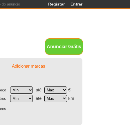
Registar
Entrar
ands
Anunciar Grátis
Adicionar marcas
até
€
reço
até
km
tros
ores