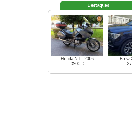
Destaques
Honda NT - 2006
Bmw X
3900 €
37