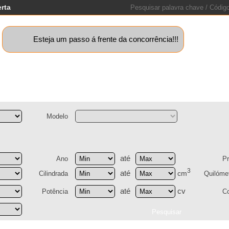
erta
Esteja um passo á frente da concorrência!!!
quinas+
Motos
Caravanas
Barcos
Lotes
Peças
St
Modelo
até
Ano
P
3
até
cm
Cilindrada
Quilóme
até
cv
Potência
C