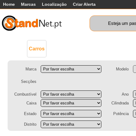
Home
Marcas
Localização
Criar Alerta
Esteja um pas
Comerciais
Máquinas+
Motos
Ca
Carros
Marca
Modelo
Secções
Combustível
Ano
Caixa
Cilindrada
Estado
Potência
Distrito