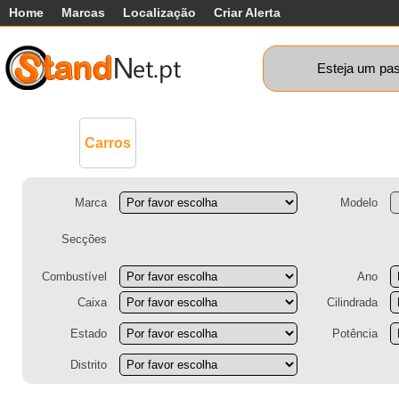
Home
Marcas
Localização
Criar Alerta
Esteja um pas
Comerciais
Máquinas+
Motos
Ca
Carros
Marca
Modelo
Secções
Combustível
Ano
Caixa
Cilindrada
Estado
Potência
Distrito