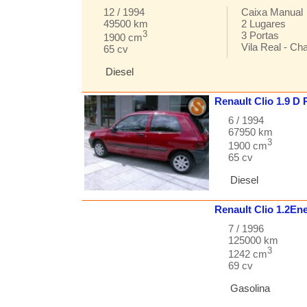
12 / 1994
Caixa
Manual
49500 km
2
Lugares
3
3
Portas
1900 cm
Vila Real
-
Ch
65 cv
Diesel
Renault
Clio 1.9 D
6 / 1994
67950 km
3
1900 cm
65 cv
Diesel
Renault
Clio
1.2En
7 / 1996
125000 km
3
1242 cm
69 cv
Gasolina