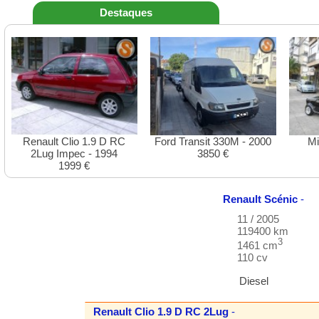
Destaques
Renault Clio 1.9 D RC
Ford Transit 330M - 2000
Mi
2Lug Impec - 1994
3850 €
1999 €
Renault
Scénic
-
11 / 2005
119400 km
3
1461 cm
110 cv
Diesel
Renault
Clio 1.9 D RC 2Lug
-