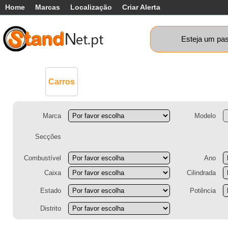
Home
Marcas
Localização
Criar Alerta
Esteja um pas
Comerciais
Máquinas+
Motos
Ca
Carros
Marca
Modelo
Secções
Combustível
Ano
Caixa
Cilindrada
Estado
Potência
Distrito