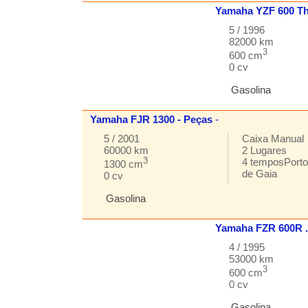
Yamaha
YZF
600 T
5 / 1996
82000 km
3
600 cm
0 cv
Gasolina
Yamaha
FJR
1300 - Peças
-
5 / 2001
Caixa
Manual
60000 km
2
Lugares
3
4 tempos
Porto
1300 cm
de Gaia
0 cv
Gasolina
Yamaha
FZR
600R 
4 / 1995
53000 km
3
600 cm
0 cv
Gasolina