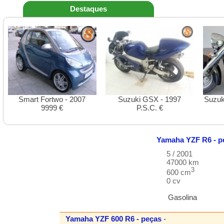
Destaques
Smart Fortwo - 2007
Suzuki GSX - 1997
Suzuk
9999 €
P.S.C. €
Yamaha
YZF
R6 - p
5 / 2001
47000 km
3
600 cm
0 cv
Gasolina
Yamaha
YZF
600 R6 - peças
-