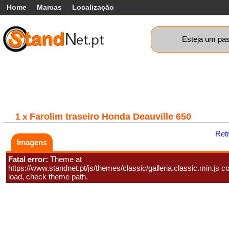
Home
Marcas
Localização
Esteja um pas
Carros
Comerciais
Máquinas+
Motos
Car
Farolim traseiro Honda Deauville 650
1 x
Ret
Imagens
Fatal error:
Theme at
https://www.standnet.pt/js/themes/classic/galleria.classic.min.js co
load, check theme path.