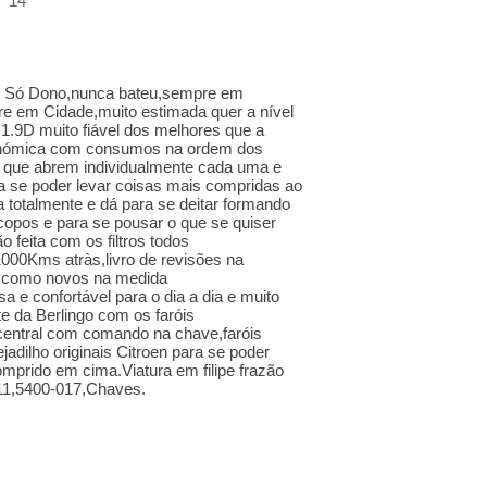
14
 1 Só Dono,nunca bateu,sempre em
e em Cidade,muito estimada quer a nível
r 1.9D muito fiável dos melhores que a
onómica com consumos na ordem dos
s que abrem individualmente cada uma e
ra se poder levar coisas mais compridas ao
a totalmente e dá para se deitar formando
opos e para se pousar o que se quiser
feita com os filtros todos
000Kms atràs,livro de revisões na
s como novos na medida
 e confortável para o dia a dia e muito
nte da Berlingo com os faróis
central com comando na chave,faróis
ejadilho originais Citroen para se poder
mprido em cima.Viatura em filipe frazão
11,5400-017,Chaves.