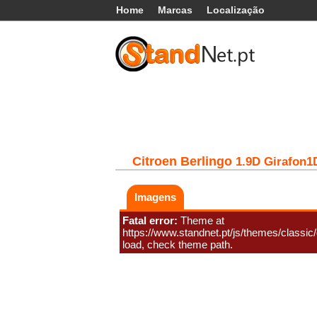
Home
Marcas
Localização
Carros
Comerciais
Máq
Citroen
Berlingo
1.9D Girafon1
Imagens
Fatal error:
Theme at
https://www.standnet.pt/js/themes/classic/g
load, check theme path.