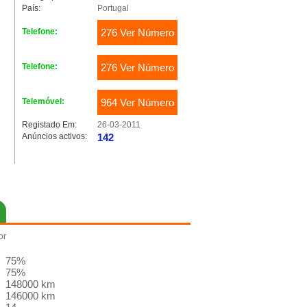
País:
Portugal
Telefone:
276 Ver Número
Telefone:
276 Ver Número
Telemóvel:
964 Ver Número
Registado Em:
26-03-2011
Anúncios activos:
142
or
75%
75%
148000 km
146000 km