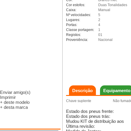
Cor:
Branco met.
Cor estofos:
Duas Tonalidades
Caixa:
Manual
Nº velocidades:
5
Lugares:
2
Portas:
4
Classe portagem:
1
Registos:
01
Proveniência:
Nacional
Descrição
Equipamento
Enviar amigo(s)
Imprimir
Chave suplente
Não fumad
+ deste modelo
+ desta marca
Estado dos pneus frente:
Estado dos pneus trás:
Mudou KIT de distribuição aos
Última revisão: