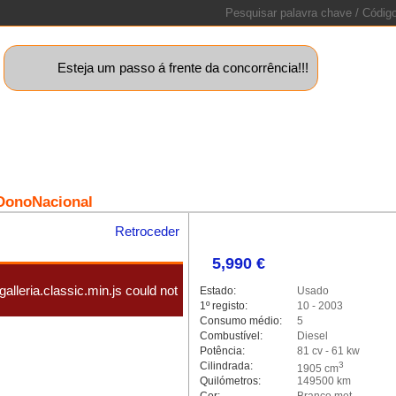
Esteja um passo á frente da concorrência!!!
uinas+
Motos
Caravanas
Barcos
Lotes
Peças
Sta
DonoNacional
Retroceder
5,990 €
alleria.classic.min.js could not
Estado:
Usado
1º registo:
10 - 2003
Consumo médio:
5
Combustível:
Diesel
Potência:
81 cv - 61 kw
Cilindrada:
3
1905 cm
Quilómetros:
149500 km