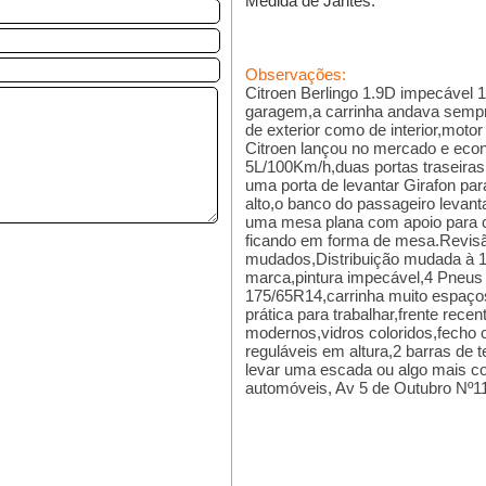
Medida de Jantes:
Observações:
Citroen Berlingo 1.9D impecável
garagem,a carrinha andava sempr
de exterior como de interior,moto
Citroen lançou no mercado e ec
5L/100Km/h,duas portas traseira
uma porta de levantar Girafon pa
alto,o banco do passageiro levant
uma mesa plana com apoio para c
ficando em forma de mesa.Revisão 
mudados,Distribuição mudada à 1
marca,pintura impecável,4 Pneu
175/65R14,carrinha muito espaçosa
prática para trabalhar,frente rece
modernos,vidros coloridos,fecho 
reguláveis em altura,2 barras de t
levar uma escada ou algo mais co
automóveis, Av 5 de Outubro Nº1