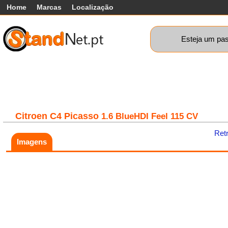
Home
Marcas
Localização
Esteja um pas
Carros
Comerciais
Máquinas+
Motos
Car
Citroen
C4 Picasso
1.6 BlueHDI Feel 115 CV
Ret
Imagens
Fatal error:
Theme at
https://www.standnet.pt/js/themes/classic/galleria.classic.min.js co
load, check theme path.