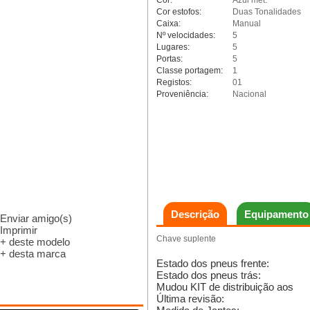
Cor:
Azul met.
Cor estofos:
Duas Tonalidades
Caixa:
Manual
Nº velocidades:
5
Lugares:
5
Portas:
5
Classe portagem:
1
Registos:
01
Proveniência:
Nacional
Descrição
Equipamento
Enviar amigo(s)
Imprimir
Chave suplente
+ deste modelo
+ desta marca
Estado dos pneus frente:
Estado dos pneus trás:
Mudou KIT de distribuição aos
Última revisão: