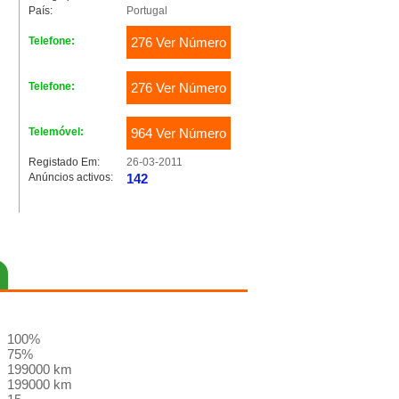
País:
Portugal
Telefone:
276 Ver Número
Telefone:
276 Ver Número
Telemóvel:
964 Ver Número
Registado Em:
26-03-2011
Anúncios activos:
142
100%
75%
199000 km
199000 km