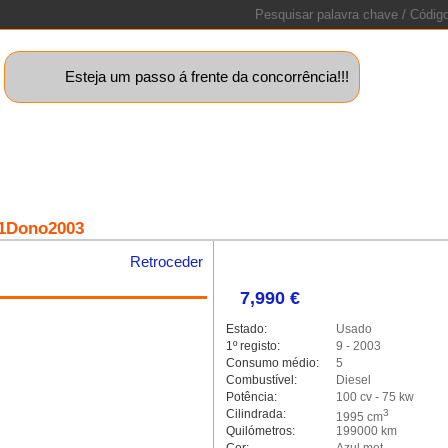
Esteja um passo á frente da concorrência!!!
uinas+
Motos
Caravanas
Barcos
Lotes
Peças
Sta
1Dono2003
Retroceder
7,990 €
alleria.classic.min.js could not
Estado:
Usado
1º registo:
9 - 2003
Consumo médio:
5
Combustível:
Diesel
Potência:
100 cv - 75 kw
Cilindrada:
3
1995 cm
Quilómetros:
199000 km