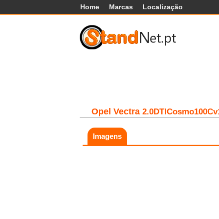
Home
Marcas
Localização
Carros
Comerciais
Máq
Opel
Vectra
2.0DTICosmo100Cv
Imagens
Fatal error:
Theme at
https://www.standnet.pt/js/themes/classic/g
load, check theme path.