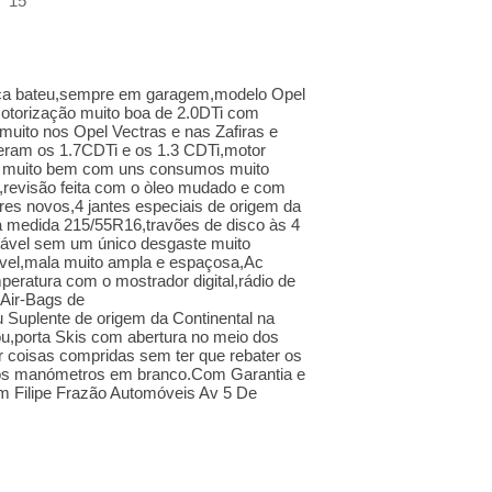
15
nca bateu,sempre em garagem,modelo Opel
torização muito boa de 2.0DTi com
muito nos Opel Vectras e nas Zafiras e
eram os 1.7CDTi e os 1.3 CDTi,motor
da muito bem com uns consumos muito
revisão feita com o òleo mudado e com
res novos,4 jantes especiais de origem da
medida 215/55R16,travões de disco às 4
ecável sem um único desgaste muito
ável,mala muito ampla e espaçosa,Ac
eratura com o mostrador digital,rádio de
 Air-Bags de
 Suplente de origem da Continental na
u,porta Skis com abertura no meio dos
r coisas compridas sem ter que rebater os
 os manómetros em branco.Com Garantia e
m Filipe Frazão Automóveis Av 5 De