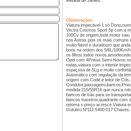
Medida de Jantes:
Observações:
Viatura impecável 1 só Dono,nu
Vectra Cosmos Sport 5p com a mo
100Cv de origem,este motor saiu 
nos Astras pois os mais comuns 
muito fiável e duradouro que an
bons na ordem dos 5/6L/100Km/h,
os filtros todos novos,amortecedo
Opel com 4Pneus Semi-Novos na 
rodas,viatura com o interior imp
espaçosa de 5Lg e muito confort
Automático com regulação da temp
origem com Code e leitor de Cds,
Condutor,passageiro,bancos,Pneu
medida 215/55R16 que nunca rolo
bancos de tràs para se transporta
bancos traseiros,quadrante com
retoma o preço acresce.Viatura e
Outubro Nº111 5400-017 Chaves.