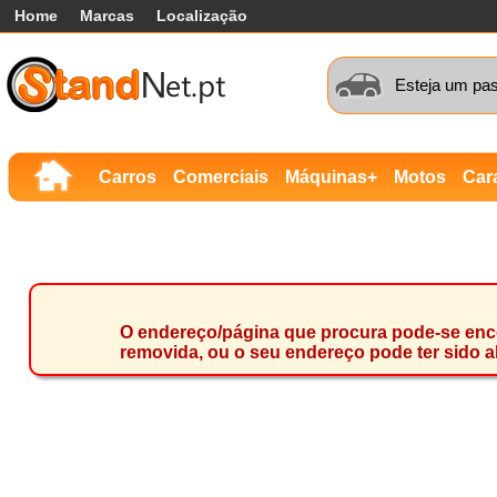
Home
Marcas
Localização
Esteja um pas
Carros
Comerciais
Máquinas+
Motos
Car
O endereço/página que procura pode-se encon
removida, ou o seu endereço pode ter sido a