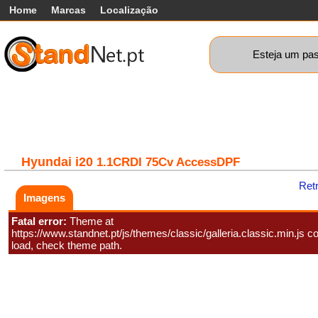
Home
Marcas
Localização
Esteja um pas
Carros
Comerciais
Máquinas+
Motos
Car
Hyundai
i20
1.1CRDI 75Cv AccessDPF
Ret
Imagens
Fatal error:
Theme at
https://www.standnet.pt/js/themes/classic/galleria.classic.min.js co
load, check theme path.