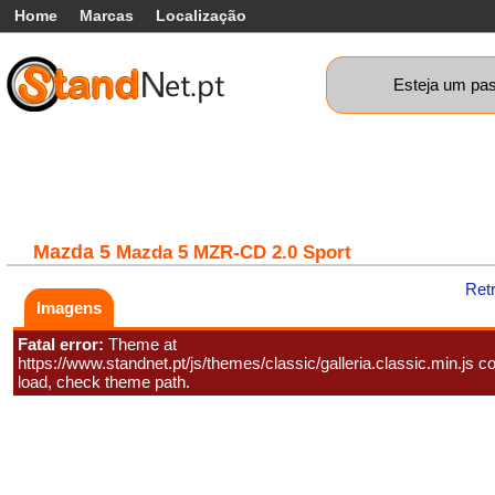
Home
Marcas
Localização
Esteja um pas
Carros
Comerciais
Máquinas+
Motos
Car
Mazda
5
Mazda 5 MZR-CD 2.0 Sport
Ret
Imagens
Fatal error:
Theme at
https://www.standnet.pt/js/themes/classic/galleria.classic.min.js co
load, check theme path.