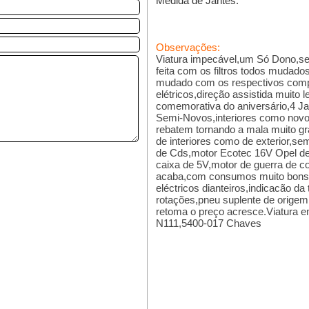
Medida de Jantes:
Observações:
Viatura impecável,um Só Dono,s
feita com os filtros todos mudado
mudado com os respectivos compo
elétricos,direção assistida muit
comemorativa do aniversário,4 J
Semi-Novos,interiores como nov
rebatem tornando a mala muito gra
de interiores como de exterior,sem
de Cds,motor Ecotec 16V Opel de 4
caixa de 5V,motor de guerra de co
acaba,com consumos muito bons 
eléctricos dianteiros,indicacão da
rotações,pneu suplente de origem
retoma o preço acresce.Viatura e
N111,5400-017 Chaves