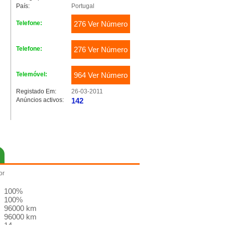
País:
Portugal
Telefone:
276 Ver Número
Telefone:
276 Ver Número
Telemóvel:
964 Ver Número
Registado Em:
26-03-2011
Anúncios activos:
142
or
100%
100%
96000 km
96000 km