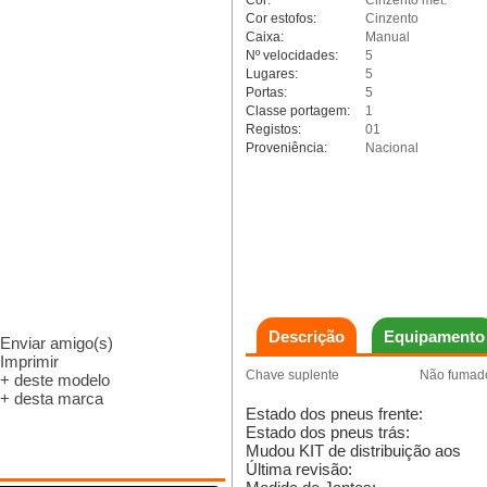
Cor:
Cinzento met.
Cor estofos:
Cinzento
Caixa:
Manual
Nº velocidades:
5
Lugares:
5
Portas:
5
Classe portagem:
1
Registos:
01
Proveniência:
Nacional
Descrição
Equipamento
Enviar amigo(s)
Imprimir
Chave suplente
Não fumad
+ deste modelo
+ desta marca
Estado dos pneus frente:
Estado dos pneus trás:
Mudou KIT de distribuição aos
Última revisão: