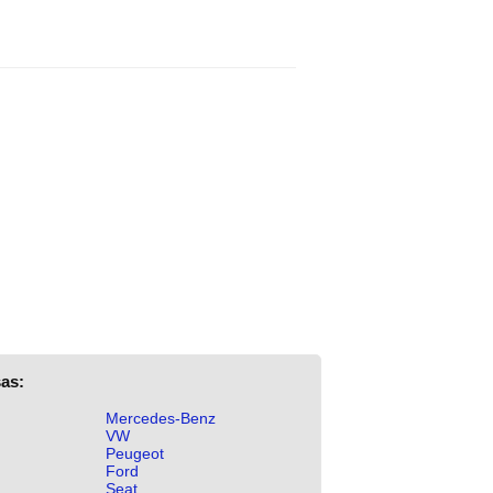
as:
Mercedes-Benz
VW
Peugeot
Ford
Seat