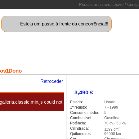
Esteja um passo á frente da concorrência!!!
uinas+
Motos
Caravanas
Barcos
Lotes
Peças
Sta
nos1Dono
Retroceder
3,490 €
alleria.classic.min.js could not
Estado:
Usado
1º registo:
7 - 1999
Consumo médio:
5
Combustível:
Gasolina
Potência:
70 cv - 53 kw
Cilindrada:
3
1199 cm
Quilómetros:
96000 km