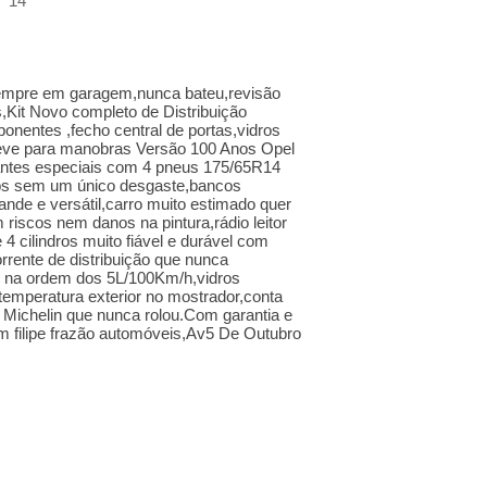
14
empre em garagem,nunca bateu,revisão
s,Kit Novo completo de Distribuição
nentes ,fecho central de portas,vidros
o leve para manobras Versão 100 Anos Opel
antes especiais com 4 pneus 175/65R14
os sem um único desgaste,bancos
nde e versátil,carro muito estimado quer
 riscos nem danos na pintura,rádio leitor
 cilindros muito fiável e durável com
rrente de distribuição que nunca
na ordem dos 5L/100Km/h,vidros
 temperatura exterior no mostrador,conta
 Michelin que nunca rolou.Com garantia e
m filipe frazão automóveis,Av5 De Outubro