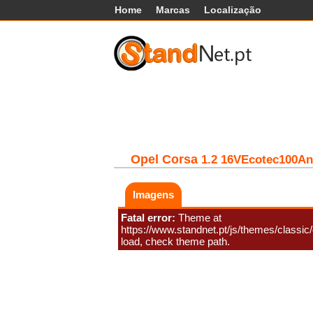
Home
Marcas
Localização
Carros
Comerciais
Máq
Opel
Corsa
1.2 16VEcotec100A
Imagens
Fatal error:
Theme at
https://www.standnet.pt/js/themes/classic/g
load, check theme path.