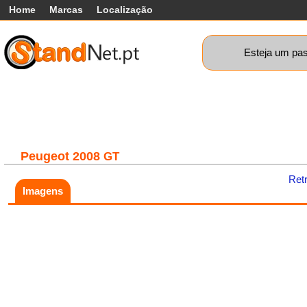
Home
Marcas
Localização
Esteja um pas
Carros
Comerciais
Máquinas+
Motos
Car
Peugeot
2008
GT
Ret
Imagens
Fatal error:
Theme at
https://www.standnet.pt/js/themes/classic/galleria.classic.min.js co
load, check theme path.