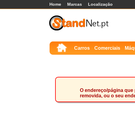
Home
Marcas
Localização
Carros
Comerciais
Máq
O endereço/página que p
removida, ou o seu ende