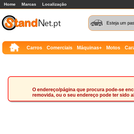
Home
Marcas
Localização
Esteja um pas
Carros
Comerciais
Máquinas+
Motos
Car
O endereço/página que procura pode-se encon
removida, ou o seu endereço pode ter sido a