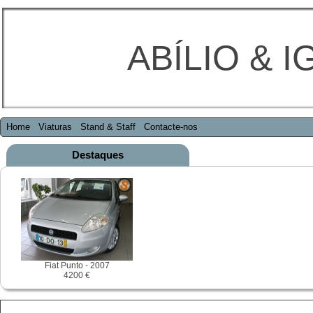
ABÍLIO & I
Home
Viaturas
Stand & Staff
Contacte-nos
Destaques
Fiat Punto - 2007
4200 €