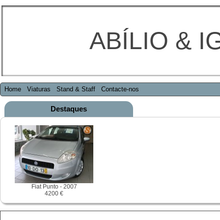
ABÍLIO & I
Home
Viaturas
Stand & Staff
Contacte-nos
Destaques
Fiat Punto - 2007
4200 €