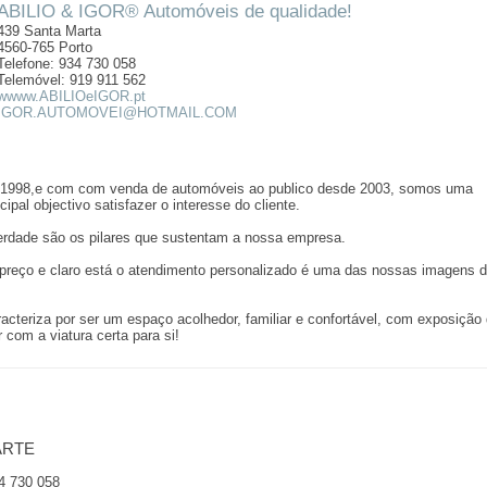
ABILIO & IGOR® Automóveis de qualidade!
439 Santa Marta
4560-765 Porto
Telefone: 934 730 058
Telemóvel: 919 911 562
wwww.ABILIOeIGOR.pt
IGOR.AUTOMOVEI@HOTMAIL.COM
1998,e com com venda de automóveis ao publico desde 2003, somos uma
al objectivo satisfazer o interesse do cliente.
verdade são os pilares que sustentam a nossa empresa.
 preço e claro está o atendimento personalizado é uma das nossas imagens 
teriza por ser um espaço acolhedor, familiar e confortável, com exposição
com a viatura certa para si!
ARTE
34 730 058