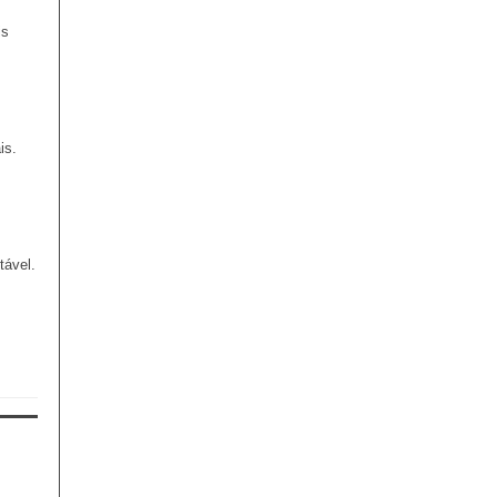
is
is.
tável.