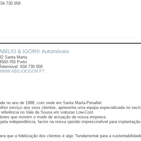
934 730 058
ABÍLIO & IGOR® Automóveis
32 Santa Marta
4560-765 Porto
Telemóvel: 934 730 058
WWW.ABILIOEIGOR.PT
idade no ano de 1998, com sede em Santa Marta-Penafiel.
hor serviço aos seus clientes, apresenta uma equipa especializada no secto
 referência no Vale de Sousa em viaturas Low-Cost.
valores que movem o modo de actuação da nossa empresa.
 pela independência, factor na nossa opinião imprescindível para implantação
ra que a fidelização dos clientes é algo "fundamental para a sustentabilidad