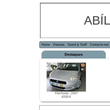
ABÍL
Home
Viaturas
Stand & Staff
Contacte-nos
Destaques
Fiat Punto - 2007
4200 €