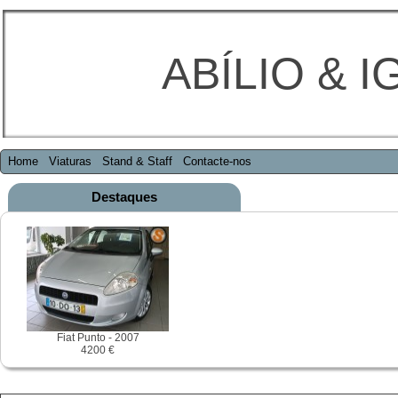
ABÍLIO & I
Home
Viaturas
Stand & Staff
Contacte-nos
Destaques
Fiat Punto - 2007
4200 €