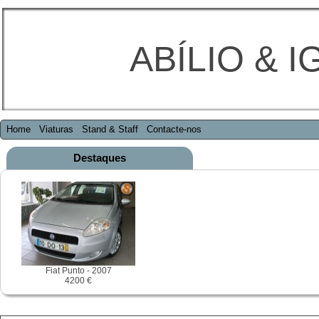
ABÍLIO & I
Home
Viaturas
Stand & Staff
Contacte-nos
Destaques
Fiat Punto - 2007
4200 €