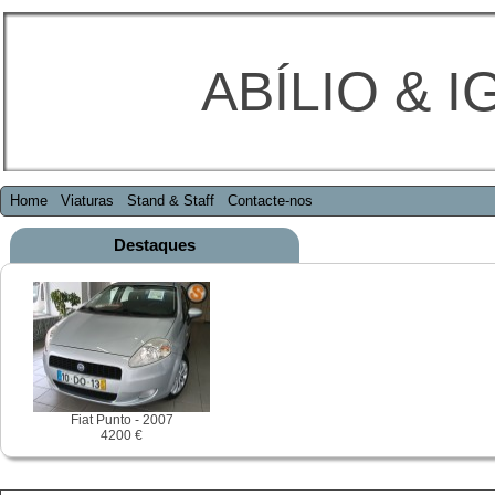
ABÍLIO & I
Home
Viaturas
Stand & Staff
Contacte-nos
Destaques
Fiat Punto - 2007
4200 €