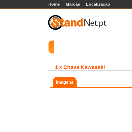
Home
Marcas
Localização
Carros
Comerciais
Máq
Chave Kawasaki
1 x
Imagens
Fatal error:
Theme at
https://www.standnet.pt/js/themes/classic/g
load, check theme path.