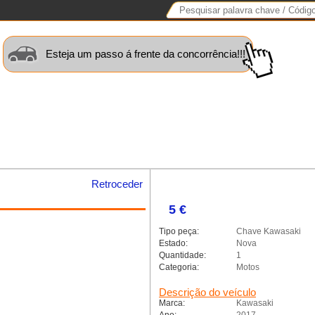
Esteja um passo á frente da concorrência!!!
uinas+
Motos
Caravanas
Barcos
Lotes
Peças
Sta
Retroceder
5 €
alleria.classic.min.js could not
Tipo peça:
Chave Kawasaki
Estado:
Nova
Quantidade:
1
Categoria:
Motos
Descrição do veículo
Marca:
Kawasaki