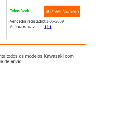
Telemóvel:
962 Ver Número
Vendedor registado:
01-05-2009
Anúncios activos:
111
nte todos os modelos Kawasaki com
de de envio