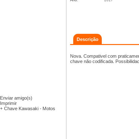
Ano:
2017
Descrição
Nova. Compativel com praticame
chave não codificada. Possibilida
Enviar amigo(s)
Imprimir
+ Chave Kawasaki - Motos