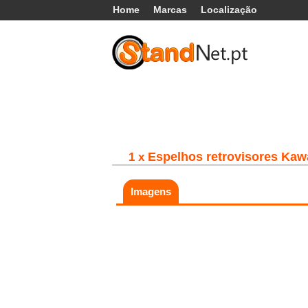
Home
Marcas
Localização
Carros
Comerciais
Máq
Espelhos retrovisores Kaw
1 x
Imagens
Fatal error:
Theme at
https://www.standnet.pt/js/themes/classic/g
load, check theme path.