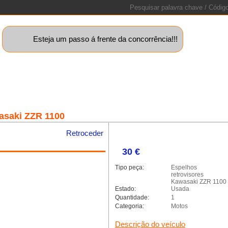
Esteja um passo á frente da concorrência!!!
uinas+
Motos
Caravanas
Barcos
Lotes
Peças
Sta
asaki ZZR 1100
Retroceder
30 €
alleria.classic.min.js could not
Tipo peça:
Espelhos
retrovisores
Kawasaki ZZR 1100
Estado:
Usada
Quantidade:
1
Categoria:
Motos
Descrição do veículo