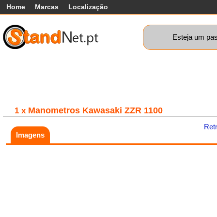
Home
Marcas
Localização
Esteja um pas
Carros
Comerciais
Máquinas+
Motos
Car
Manometros Kawasaki ZZR 1100
1 x
Ret
Imagens
Fatal error:
Theme at
https://www.standnet.pt/js/themes/classic/galleria.classic.min.js co
load, check theme path.