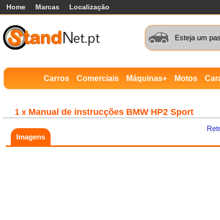
Home
Marcas
Localização
Esteja um pas
Carros
Comerciais
Máquinas+
Motos
Car
Manual de instrucções BMW HP2 Sport
1 x
Ret
Imagens
Fatal error:
Theme at
https://www.standnet.pt/js/themes/classic/galleria.classic.min.js co
load, check theme path.