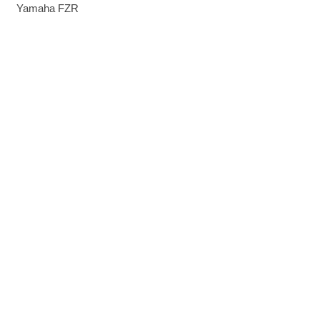
Yamaha FZR
1000
25 €