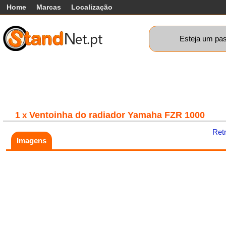
Home
Marcas
Localização
Esteja um pas
Carros
Comerciais
Máquinas+
Motos
Car
Ventoinha do radiador Yamaha FZR 1000
1 x
Ret
Imagens
Fatal error:
Theme at
https://www.standnet.pt/js/themes/classic/galleria.classic.min.js co
load, check theme path.