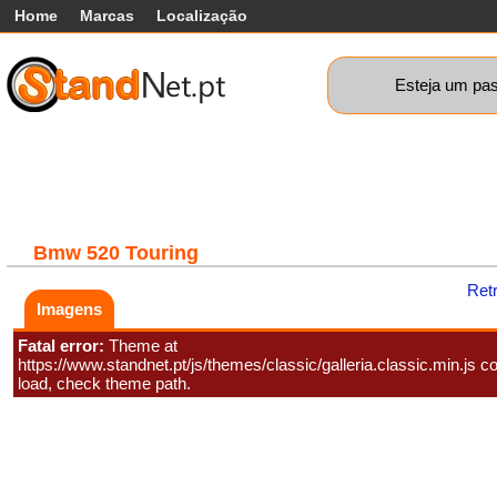
Home
Marcas
Localização
Esteja um pas
Carros
Comerciais
Máquinas+
Motos
Car
Bmw
520 Touring
Ret
Imagens
Fatal error:
Theme at
https://www.standnet.pt/js/themes/classic/galleria.classic.min.js co
load, check theme path.