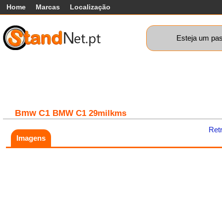
Home
Marcas
Localização
Esteja um pas
Carros
Comerciais
Máquinas+
Motos
Car
Bmw
C1
BMW C1 29milkms
Ret
Imagens
Fatal error:
Theme at
https://www.standnet.pt/js/themes/classic/galleria.classic.min.js co
load, check theme path.