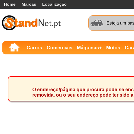
Home
Marcas
Localização
Esteja um pas
Carros
Comerciais
Máquinas+
Motos
Car
O endereço/página que procura pode-se encon
removida, ou o seu endereço pode ter sido a