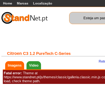
Home
Marcas
Localização
Esteja um pas
Carros
Comerciais
Máquinas+
Motos
Car
Citroen
C3
1.2 PureTech C-Series
Ret
Imagens
Video
Fatal error:
Theme at
https://www.standnet.pt/js/themes/classic/galleria.classic.min.js co
load, check theme path.