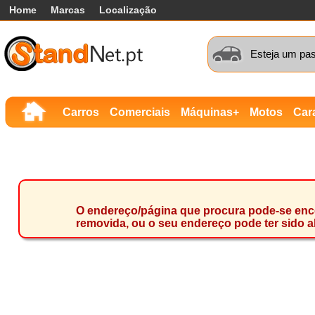
Home
Marcas
Localização
Esteja um pas
Carros
Comerciais
Máquinas+
Motos
Car
O endereço/página que procura pode-se encon
removida, ou o seu endereço pode ter sido a