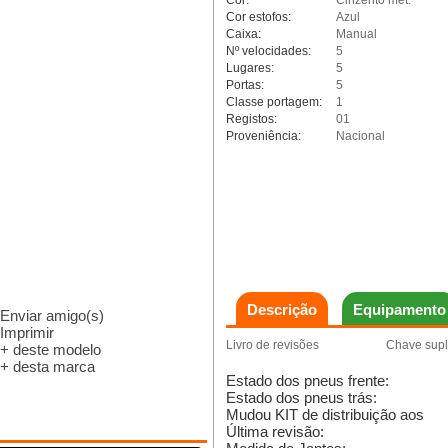
Cor:
Cinzento met.
Cor estofos:
Azul
Caixa:
Manual
Nº velocidades:
5
Lugares:
5
Portas:
5
Classe portagem:
1
Registos:
01
Proveniência:
Nacional
Descrição
Equipamento
Enviar amigo(s)
Imprimir
Livro de revisões
Chave supl
+ deste modelo
+ desta marca
Estado dos pneus frente:
Estado dos pneus trás:
Mudou KIT de distribuição aos
Última revisão: