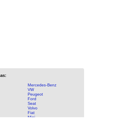
as:
Mercedes-Benz
VW
Peugeot
Ford
Seat
Volvo
Fiat
Mini
Mitsubishi