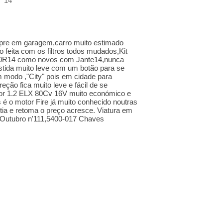
14
pre em garagem,carro muito estimado
ão feita com os filtros todos mudados,Kit
70R14 como novos com Jante14,nunca
stida muito leve com um botão para se
 modo ,"City" pois em cidade para
ção fica muito leve e fácil de se
tor 1.2 ELX 80Cv 16V muito económico e
s é o motor Fire já muito conhecido noutras
tia e retoma o preço acresce. Viatura em
e Outubro n'111,5400-017 Chaves