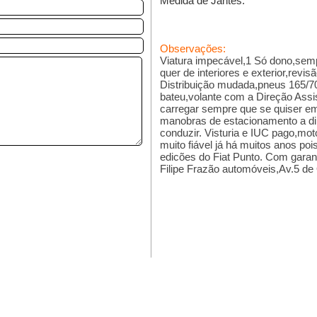
Medida de Jantes:
Observações:
Viatura impecável,1 Só dono,sem
quer de interiores e exterior,revis
Distribuição mudada,pneus 165/
bateu,volante com a Direção Assi
carregar sempre que se quiser em
manobras de estacionamento a dire
conduzir. Visturia e IUC pago,mo
muito fiável já há muitos anos poi
edicões do Fiat Punto. Com garan
Filipe Frazão automóveis,Av.5 d