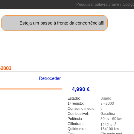
Esteja um passo á frente da concorrência!!!
uinas+
Motos
Caravanas
Barcos
Lotes
Peças
Sta
o2003
Retroceder
4,990 €
alleria.classic.min.js could not
Estado:
Usado
1º registo:
3 - 2003
Consumo médio:
5
Combustível:
Gasolina
Potência:
80 cv - 60 kw
Cilindrada:
3
1242 cm
Quilómetros:
164100 km