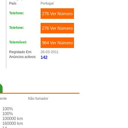
País:
Portugal
Telefone:
276 Ver Número
Telefone:
276 Ver Número
Telemóvel:
964 Ver Número
Registado Em:
26-03-2011
Anúncios activos:
142
ente
Não fumador
100%
100%
100000 km
160000 km