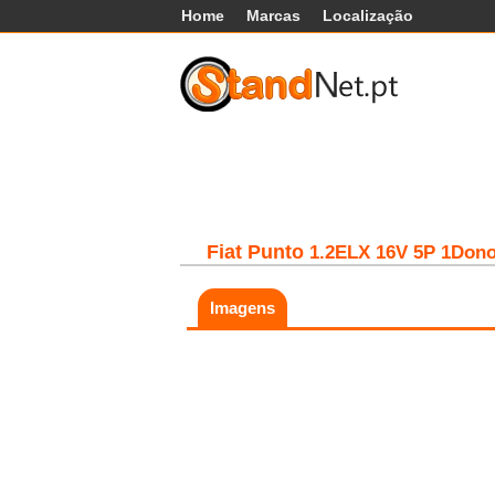
Home
Marcas
Localização
Carros
Comerciais
Máq
Fiat
Punto
1.2ELX 16V 5P 1Don
Imagens
Fatal error:
Theme at
https://www.standnet.pt/js/themes/classic/g
load, check theme path.