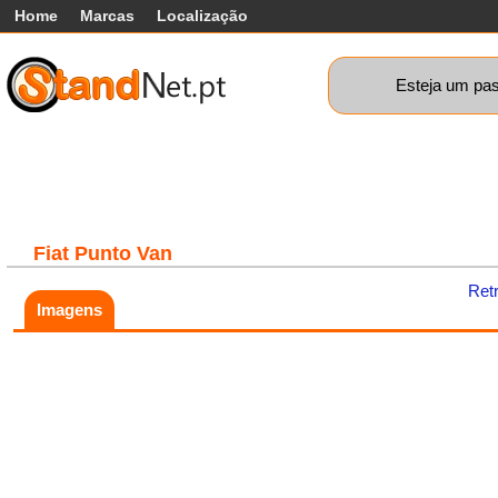
Home
Marcas
Localização
Esteja um pas
Carros
Comerciais
Máquinas+
Motos
Car
Fiat
Punto Van
Ret
Imagens
Fatal error:
Theme at
https://www.standnet.pt/js/themes/classic/galleria.classic.min.js co
load, check theme path.