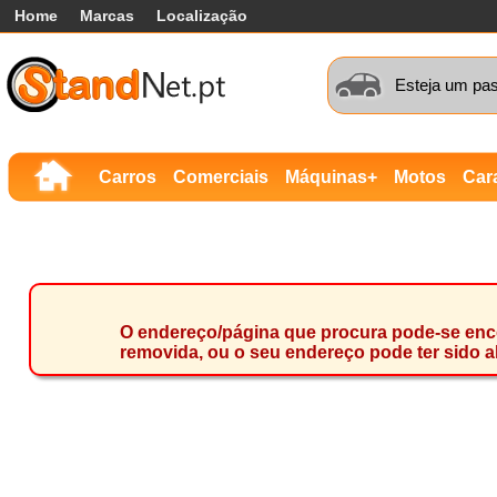
Home
Marcas
Localização
Esteja um pas
Carros
Comerciais
Máquinas+
Motos
Car
O endereço/página que procura pode-se encon
removida, ou o seu endereço pode ter sido a