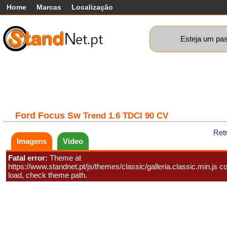
Home
Marcas
Localização
Esteja um pas
Carros
Comerciais
Máquinas+
Motos
Car
Ford
Focus Sw
Trend 1.6 TDCI 90 CV
Ret
Imagens
Video
Fatal error:
Theme at
https://www.standnet.pt/js/themes/classic/galleria.classic.min.js co
load, check theme path.