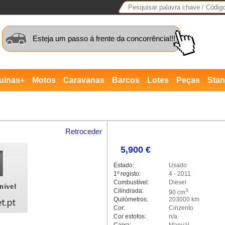
Esteja um passo á frente da concorrência!!!
uinas+
Motos
Caravanas
Barcos
Lotes
Peças
Sta
Retroceder
5,900 €
Estado:
Usado
1º registo:
4 - 2011
Combustível:
Diesel
Cilindrada:
3
90 cm
Quilómetros:
203000 km
Cor:
Cinzento
Cor estofos:
n/a