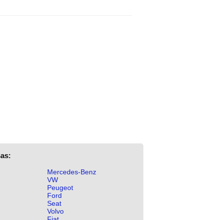
as:
Mercedes-Benz
VW
Peugeot
Ford
Seat
Volvo
Fiat