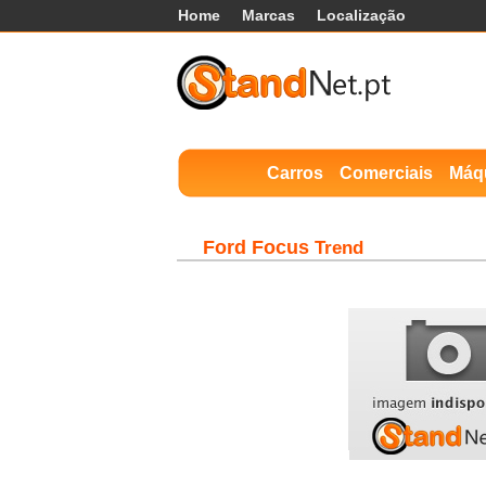
Home
Marcas
Localização
Carros
Comerciais
Máq
Ford
Focus
Trend