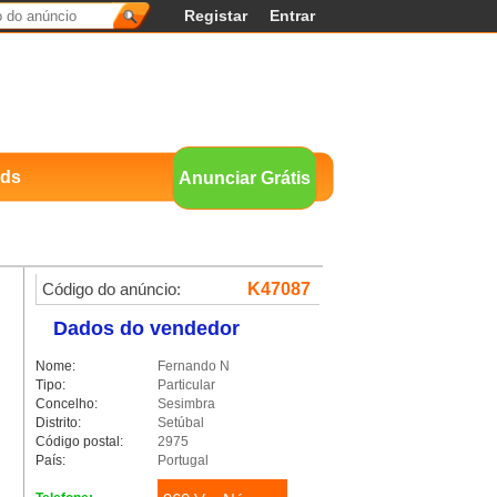
Registar
Entrar
nds
Anunciar Grátis
Código do anúncio:
K47087
Dados do vendedor
Nome:
Fernando N
Tipo:
Particular
Concelho:
Sesimbra
Distrito:
Setúbal
Código postal:
2975
País:
Portugal