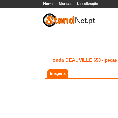
Home
Marcas
Localização
Carros
Comerciais
Máq
Honda
DEAUVILLE
650 - peças
Imagens
Fatal error:
Theme at
https://www.standnet.pt/js/themes/classic/g
load, check theme path.