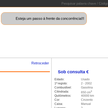
Esteja um passo á frente da concorrência!!!
uinas+
Motos
Caravanas
Barcos
Lotes
Peças
Sta
Retroceder
Sob consulta €
alleria.classic.min.js could not
Estado:
Usado
1º registo:
2 - 2002
Combustível:
Gasolina
Cilindrada:
3
650 cm
Quilómetros:
40000 km
Cor:
Cinzento
Caixa:
Manual