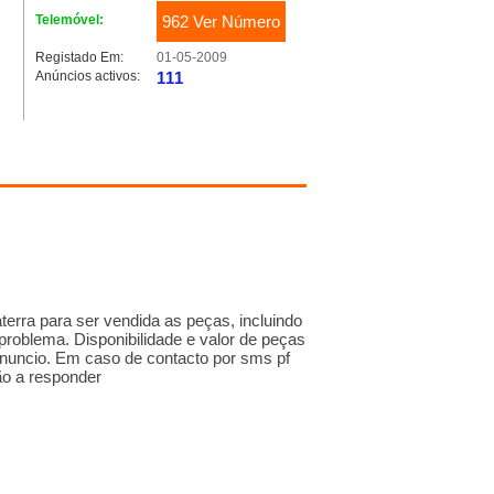
Telemóvel:
962 Ver Número
Registado Em:
01-05-2009
Anúncios activos:
111
terra para ser vendida as peças, incluindo
problema. Disponibilidade e valor de peças
 anuncio. Em caso de contacto por sms pf
ão a responder