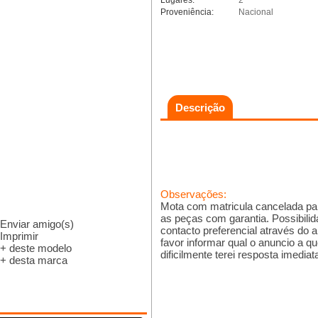
Lugares:
2
Proveniência:
Nacional
Descrição
Observações:
Mota com matricula cancelada par
as peças com garantia. Possibilid
Enviar amigo(s)
contacto preferencial através do
Imprimir
favor informar qual o anuncio a q
+ deste modelo
dificilmente terei resposta imediat
+ desta marca