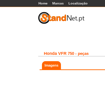
Home
Marcas
Localização
Carros
Comerciais
Máq
Honda
VFR
750 - peças
Imagens
Fatal error:
Theme at
https://www.standnet.pt/js/themes/classic/g
load, check theme path.