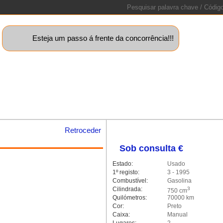
Esteja um passo á frente da concorrência!!!
uinas+
Motos
Caravanas
Barcos
Lotes
Peças
Sta
Retroceder
Sob consulta €
alleria.classic.min.js could not
Estado:
Usado
1º registo:
3 - 1995
Combustível:
Gasolina
Cilindrada:
3
750 cm
Quilómetros:
70000 km
Cor:
Preto
Caixa:
Manual