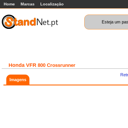
Home
Marcas
Localização
Esteja um pas
Carros
Comerciais
Máquinas+
Motos
Car
Honda
VFR
800 Crossrunner
Ret
Imagens
Fatal error:
Theme at
https://www.standnet.pt/js/themes/classic/galleria.classic.min.js co
load, check theme path.